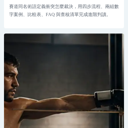
賽道同名術語定義衝突怎麼裁決，用四步流程、兩組數
字案例、比較表、FAQ 與查核清單完成進階判讀。