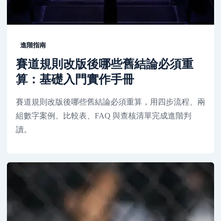
進階指南
賽道規則改版後哪些舊結論必須重
算：基礎入門實作手冊
賽道規則改版後哪些舊結論必須重算，用四步流程、兩
組數字案例、比較表、FAQ 與查核清單完成進階判
讀。