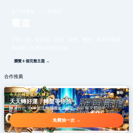
格鬥與賽道 · 112 篇研究
賽道
不靠口號，從定義、規則、資料、機率、案例與風險
界線建立可重現的研究路線。
瀏覽 8 個完整主題 →
合作推薦
贊助
今天的轉盤還沒人轉走
天天轉好運，轉盤等你抽
單筆存款 3000 就送轉盤機會，最高 2888 每天都能中。
免費抽一次 →