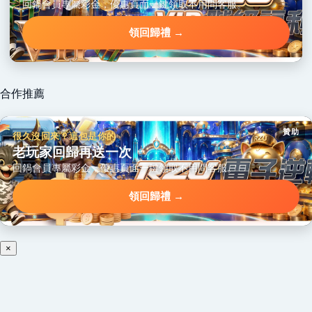
回鍋會員專屬彩金，優惠頁面一鍵領取不用問客服。
領回歸禮 →
合作推薦
贊助
很久沒回來？這包是你的
老玩家回歸再送一次
回鍋會員專屬彩金，優惠頁面一鍵領取不用問客服。
領回歸禮 →
×