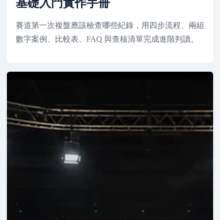
基礎入門實作手冊
賽道第一次複盤應該檢查哪些紀錄，用四步流程、兩組
數字案例、比較表、FAQ 與查核清單完成進階判讀。