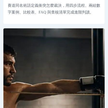
賽道同名術語定義衝突怎麼裁決，用四步流程、兩組數
字案例、比較表、FAQ 與查核清單完成進階判讀。