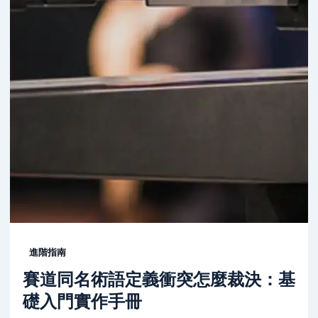
進階指南
賽道同名術語定義衝突怎麼裁決：基
礎入門實作手冊