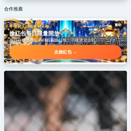
合作推薦
贊助
手慢的人只能看別人領
搶紅包每日限量開放
當日存款達標即可到首頁搶紅包，手速決定金額。
去搶紅包 →