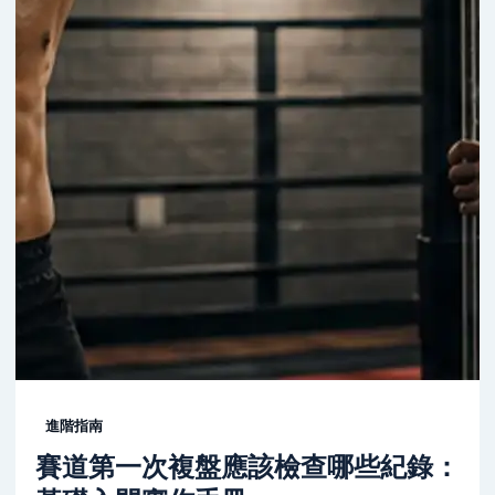
進階指南
賽道第一次複盤應該檢查哪些紀錄：