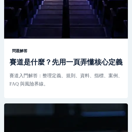
問題解答
賽道是什麼？先用一頁弄懂核心定義
賽道入門解答：整理定義、規則、資料、指標、案例、
FAQ 與風險界線。