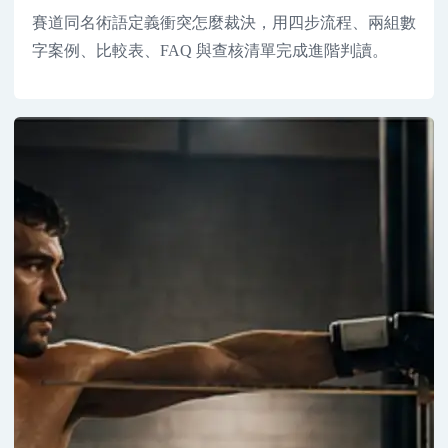
賽道同名術語定義衝突怎麼裁決，用四步流程、兩組數
字案例、比較表、FAQ 與查核清單完成進階判讀。