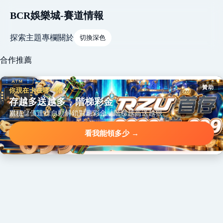
BCR娛樂城-賽道情報
探索
主題
專欄
關於
切換深色
合作推薦
贊助
你現在卡在哪一階？
存越多送越多，階梯彩金
累積儲值達標自動解鎖對應彩金，階梯越高送越狠。
看我能領多少 →