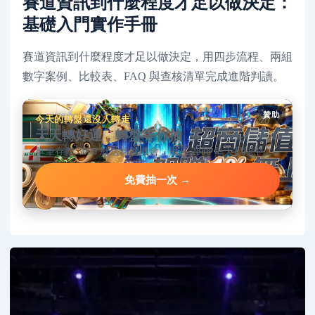
賽道資訊到什麼程度才足以做決定：
基礎入門實作手冊
賽道資訊到什麼程度才足以做決定，用四步流程、兩組
數字案例、比較表、FAQ 與查核清單完成進階判讀。
贊助
今天的轉盤還沒人轉走
天天轉好運，轉盤等你抽
單筆存款 3000 就送轉盤機會，最高 2888 每天都能中。
免費抽一次 →