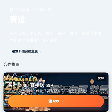
格鬥與賽道 · 112 篇研究
賽道
不靠口號，從定義、規則、資料、機率、案例與風險
界線建立可重現的研究路線。
瀏覽 8 個完整主題 →
合作推薦
贊助
第一筆就多三成本金
首存 2000 直接送 699
新會員限定加碼，碼量只要彩金五倍，領完就能玩。
領 699 →