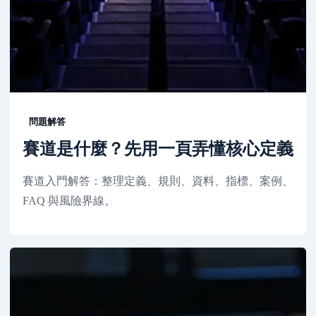
問題解答
賽道是什麼？先用一頁弄懂核心定義
賽道入門解答：整理定義、規則、資料、指標、案例、
FAQ 與風險界線。