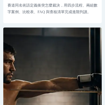
賽道同名術語定義衝突怎麼裁決，用四步流程、兩組數
字案例、比較表、FAQ 與查核清單完成進階判讀。