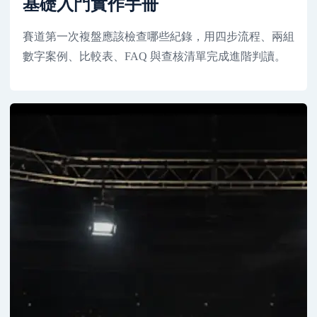
基礎入門實作手冊
賽道第一次複盤應該檢查哪些紀錄，用四步流程、兩組
數字案例、比較表、FAQ 與查核清單完成進階判讀。