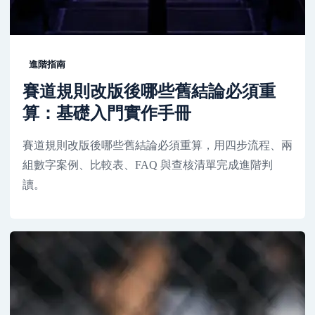
進階指南
賽道規則改版後哪些舊結論必須重
算：基礎入門實作手冊
賽道規則改版後哪些舊結論必須重算，用四步流程、兩
組數字案例、比較表、FAQ 與查核清單完成進階判
讀。