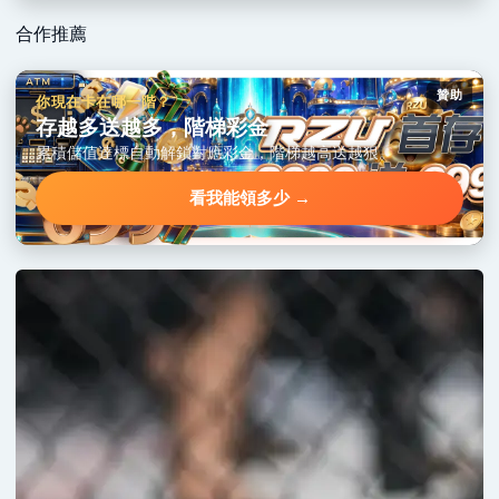
合作推薦
贊助
你現在卡在哪一階？
存越多送越多，階梯彩金
累積儲值達標自動解鎖對應彩金，階梯越高送越狠。
看我能領多少 →