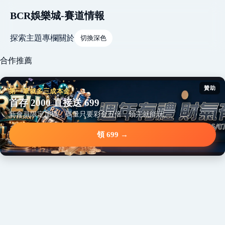
BCR娛樂城-賽道情報
探索
主題
專欄
關於
切換深色
合作推薦
贊助
第一筆就多三成本金
首存 2000 直接送 699
新會員限定加碼，碼量只要彩金五倍，領完就能玩。
領 699 →