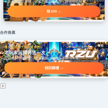
新會員限定加碼，碼量只要彩金五倍，領完就能玩。
領 699 →
合作推薦
贊助
很久沒回來？這包是你的
老玩家回歸再送一次
回鍋會員專屬彩金，優惠頁面一鍵領取不用問客服。
領回歸禮 →
×