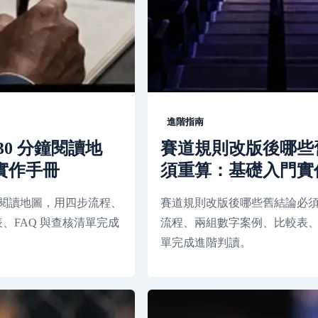
進階指南
30 分鐘閱讀地
賽道規則改版後哪些
實作手冊
須重算：基礎入門實
分鐘閱讀地圖，用四步流程、
賽道規則改版後哪些舊結論必
、FAQ 與查核清單完成
流程、兩組數字案例、比較表、F
單完成進階判讀。