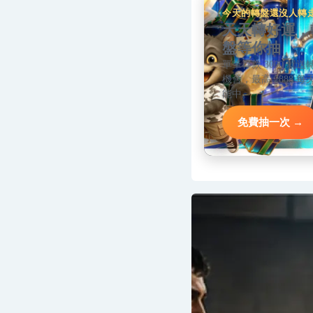
今天的轉盤還沒人轉
天天轉好運，
盤等你抽
單筆存款 3000 就送
機會，最高 2888 每
能中。
免費抽一次 →