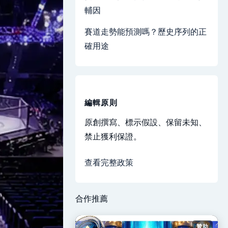
輔因
賽道走勢能預測嗎？歷史序列的正
確用途
編輯原則
原創撰寫、標示假設、保留未知、
禁止獲利保證。
查看完整政策
合作推薦
贊助