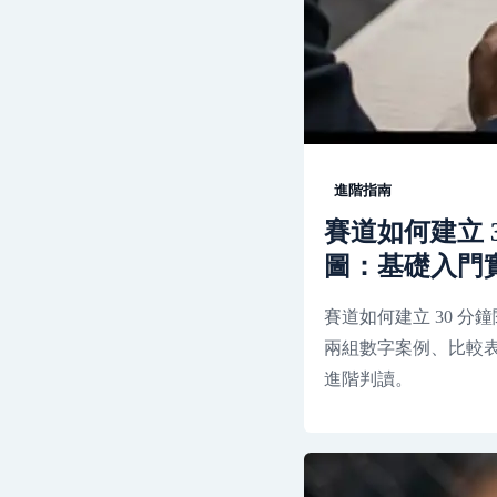
進階指南
賽道如何建立 
圖：基礎入門
賽道如何建立 30 
兩組數字案例、比較表
進階判讀。