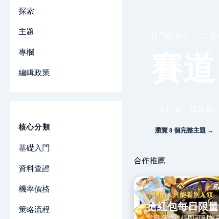
探索
主題
格鬥與賽道 · 112 
專欄
賽道
編輯政策
不靠口號，從定義
核心分類
瀏覽 8 個完整主題 →
基礎入門
合作推薦
資料查證
機率價格
手慢的人只能看別人領
搶紅包每日限量
策略流程
當日存款達標即可到首