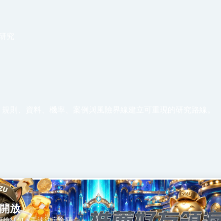
篇研究
、規則、資料、機率、案例與風險界線建立可重現的研究路線。
開放
頁搶紅包，手速決定金額。