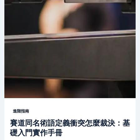
進階指南
賽道同名術語定義衝突怎麼裁決：基
礎入門實作手冊