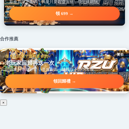
新會員限定加碼，碼量只要彩金五倍，領完就能玩。
領 699 →
合作推薦
贊助
很久沒回來？這包是你的
老玩家回歸再送一次
回鍋會員專屬彩金，優惠頁面一鍵領取不用問客服。
領回歸禮 →
×