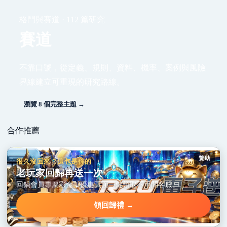
格鬥與賽道 · 112 篇研究
賽道
不靠口號，從定義、規則、資料、機率、案例與風險
界線建立可重現的研究路線。
瀏覽 8 個完整主題 →
合作推薦
贊助
很久沒回來？這包是你的
老玩家回歸再送一次
回鍋會員專屬彩金，優惠頁面一鍵領取不用問客服。
領回歸禮 →