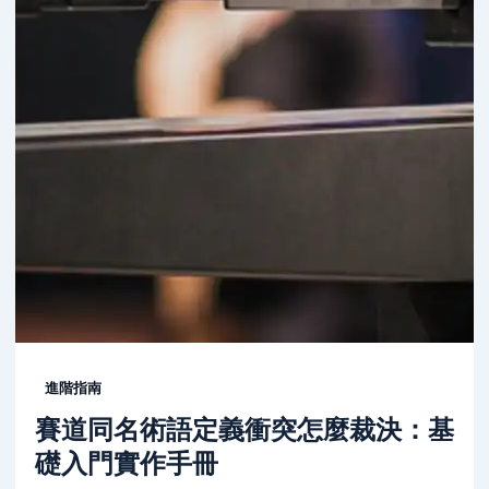
進階指南
賽道同名術語定義衝突怎麼裁決：基
礎入門實作手冊