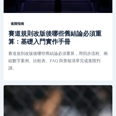
進階指南
賽道規則改版後哪些舊結論必須重
算：基礎入門實作手冊
賽道規則改版後哪些舊結論必須重算，用四步流程、兩
組數字案例、比較表、FAQ 與查核清單完成進階判
讀。