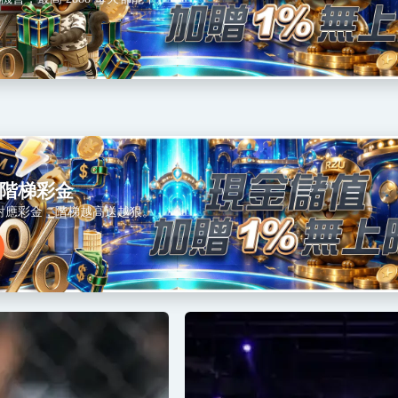
階梯彩金
對應彩金，階梯越高送越狠。