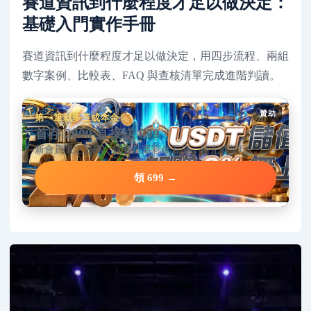
賽道資訊到什麼程度才足以做決定：
基礎入門實作手冊
賽道資訊到什麼程度才足以做決定，用四步流程、兩組
數字案例、比較表、FAQ 與查核清單完成進階判讀。
贊助
第一筆就多三成本金
首存 2000 直接送 699
新會員限定加碼，碼量只要彩金五倍，領完就能玩。
領 699 →