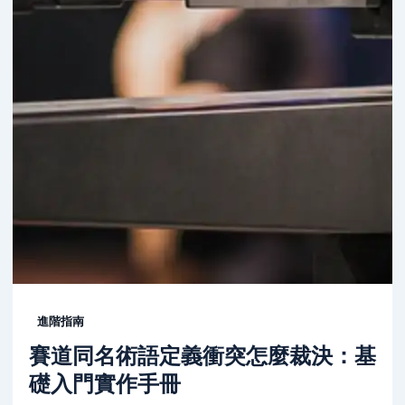
進階指南
賽道同名術語定義衝突怎麼裁決：基
礎入門實作手冊