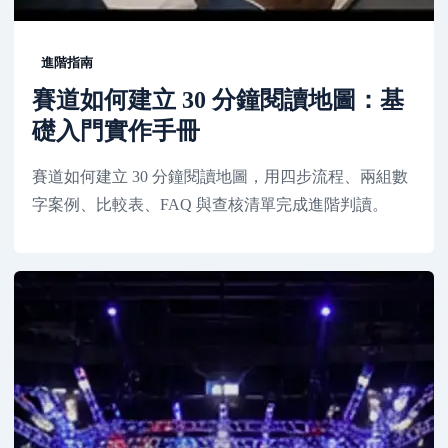
進階指南
賽道如何建立 30 分鐘閱讀地圖：基
礎入門實作手冊
賽道如何建立 30 分鐘閱讀地圖，用四步流程、兩組數
字案例、比較表、FAQ 與查核清單完成進階判讀。