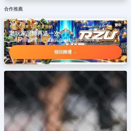
合作推薦
贊助
很久沒回來？這包是你的
老玩家回歸再送一次
回鍋會員專屬彩金，優惠頁面一鍵領取不用問客服。
領回歸禮 →