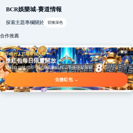
BCR娛樂城-賽道情報
探索
主題
專欄
關於
切換深色
合作推薦
贊助
手慢的人只能看別人領
搶紅包每日限量開放
當日存款達標即可到首頁搶紅包，手速決定金額。
去搶紅包 →