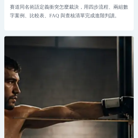
賽道同名術語定義衝突怎麼裁決，用四步流程、兩組數
字案例、比較表、FAQ 與查核清單完成進階判讀。