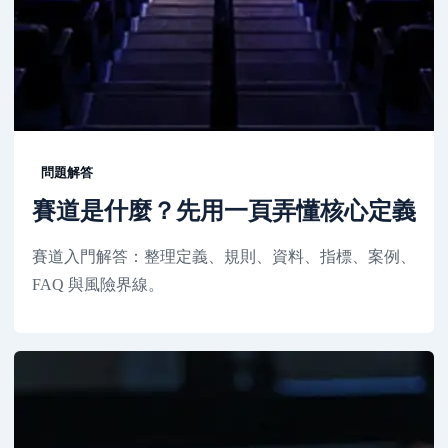
問題解答
賽道是什麼？先用一頁弄懂核心定義
賽道入門解答：整理定義、規則、資料、指標、案例、
FAQ 與風險界線。