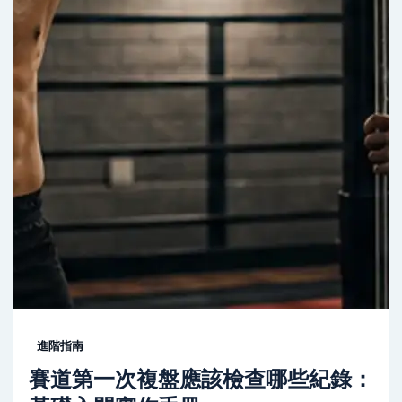
進階指南
賽道第一次複盤應該檢查哪些紀錄：