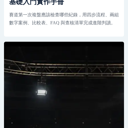
基礎入門實作手冊
賽道第一次複盤應該檢查哪些紀錄，用四步流程、兩組
數字案例、比較表、FAQ 與查核清單完成進階判讀。