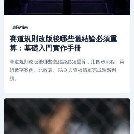
進階指南
賽道規則改版後哪些舊結論必須重
算：基礎入門實作手冊
賽道規則改版後哪些舊結論必須重算，用四步流程、兩
組數字案例、比較表、FAQ 與查核清單完成進階判
讀。