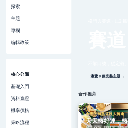
探索
主題
格鬥與賽道 · 112 
專欄
賽道
編輯政策
不靠口號，從定義
核心分類
瀏覽 8 個完整主題 →
基礎入門
合作推薦
資料查證
機率價格
今天的轉盤還沒人轉走
天天轉好運，轉
策略流程
單筆存款 3000 就送轉