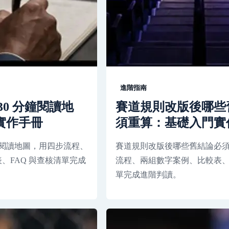
進階指南
30 分鐘閱讀地
賽道規則改版後哪些
實作手冊
須重算：基礎入門實
分鐘閱讀地圖，用四步流程、
賽道規則改版後哪些舊結論必
、FAQ 與查核清單完成
流程、兩組數字案例、比較表、F
單完成進階判讀。