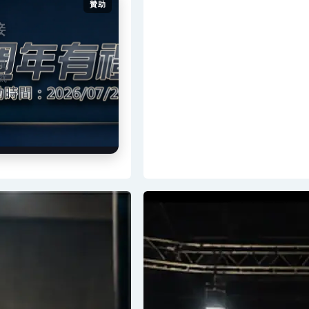
贊助
接
量
就