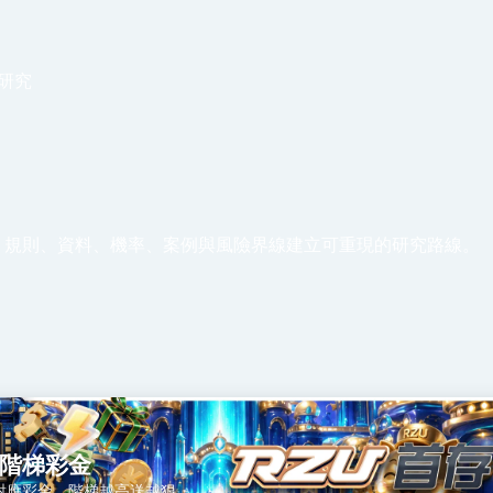
篇研究
、規則、資料、機率、案例與風險界線建立可重現的研究路線。
階梯彩金
對應彩金，階梯越高送越狠。