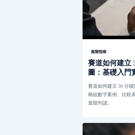
進階指南
賽道如何建立 
圖：基礎入門
賽道如何建立 30 
兩組數字案例、比較表
進階判讀。