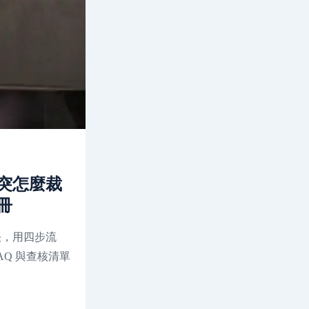
突怎麼裁
冊
決，用四步流
Q 與查核清單