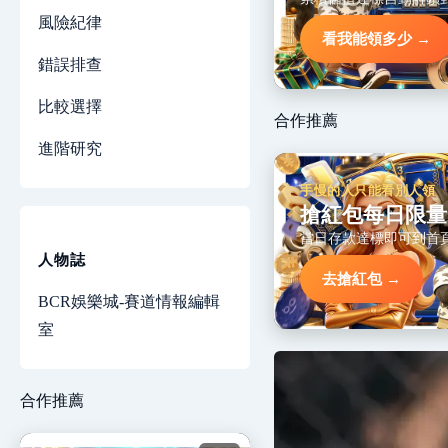
風險紀律
看我能領多少 →
錯誤排查
比較選擇
合作推薦
進階研究
手慢的人只能看別人領
搶紅包每日限量
當日存款達標即可到首
人物誌
去搶紅包 →
BCR娛樂城-賽道情報編輯
室
合作推薦