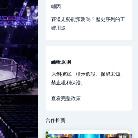
輔因
賽道走勢能預測嗎？歷史序列的正
確用途
編輯原則
原創撰寫、標示假設、保留未知、
禁止獲利保證。
查看完整政策
合作推薦
贊助