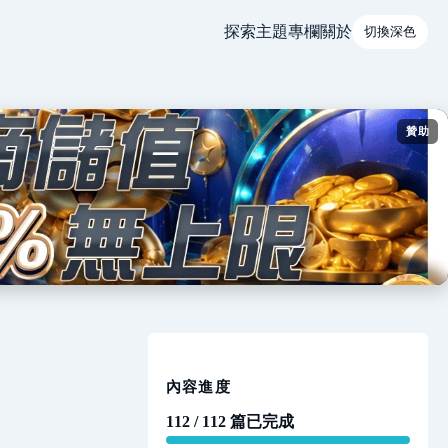
探索
主題
專欄
關於
切換深色
贊助
內容進度
112 / 112 篇已完成