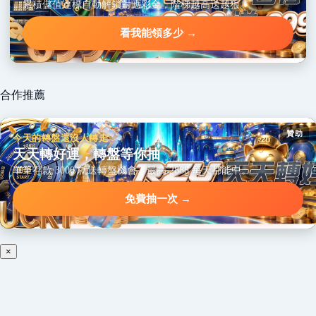
累積儲值達標自動解鎖對應彩金，階梯越高送越狠。
看我能領多少 →
合作推薦
贊助
今天的轉盤還沒人轉走
天天轉好運，轉盤等你抽
單筆存款 3000 就送轉盤機會，最高 2888 每天都能中。
免費抽一次 →
×