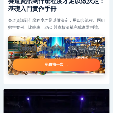
賽道資訊到什麼程度才足以做決定：
基礎入門實作手冊
賽道資訊到什麼程度才足以做決定，用四步流程、兩組
數字案例、比較表、FAQ 與查核清單完成進階判讀。
贊助
今天的轉盤還沒人轉走
天天轉好運，轉盤等你抽
單筆存款 3000 就送轉盤機會，最高 2888 每天都能中。
免費抽一次 →