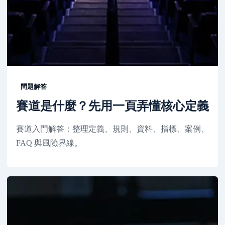
問題解答
賽道是什麼？先用一頁弄懂核心定義
賽道入門解答：整理定義、規則、資料、指標、案例、
FAQ 與風險界線。