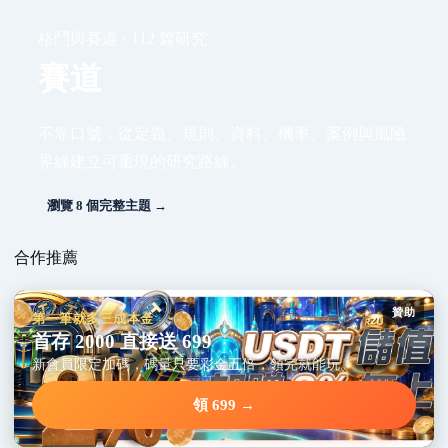
格鬥與賽道 · 112 篇研究
賽道
不靠口號，從定義、規則、資料、機率、案例與風險
界線建立可重現的研究路線。
瀏覽 8 個完整主題 →
合作推薦
贊助
第一筆就多三成本金
首存 2000 直接送 699
新會員限定加碼，碼量只要彩金五倍，領完就能玩。
領 699 →