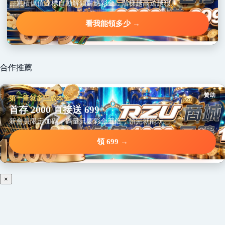
累積儲值達標自動解鎖對應彩金，階梯越高送越狠。
看我能領多少 →
合作推薦
贊助
第一筆就多三成本金
首存 2000 直接送 699
新會員限定加碼，碼量只要彩金五倍，領完就能玩。
領 699 →
×