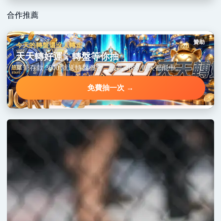
合作推薦
贊助
今天的轉盤還沒人轉走
天天轉好運，轉盤等你抽
單筆存款 3000 就送轉盤機會，最高 2888 每天都能中。
免費抽一次 →