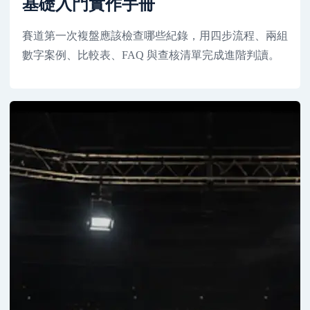
基礎入門實作手冊
賽道第一次複盤應該檢查哪些紀錄，用四步流程、兩組
數字案例、比較表、FAQ 與查核清單完成進階判讀。