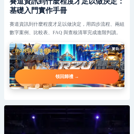
賽道資訊到什麼程度才足以做決定：
基礎入門實作手冊
賽道資訊到什麼程度才足以做決定，用四步流程、兩組
數字案例、比較表、FAQ 與查核清單完成進階判讀。
贊助
很久沒回來？這包是你的
老玩家回歸再送一次
回鍋會員專屬彩金，優惠頁面一鍵領取不用問客服。
領回歸禮 →