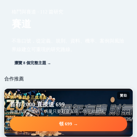
格鬥與賽道 · 112 篇研究
賽道
不靠口號，從定義、規則、資料、機率、案例與風險
界線建立可重現的研究路線。
瀏覽 8 個完整主題 →
合作推薦
贊助
第一筆就多三成本金
首存 2000 直接送 699
新會員限定加碼，碼量只要彩金五倍，領完就能玩。
領 699 →