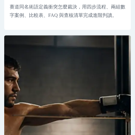
賽道同名術語定義衝突怎麼裁決，用四步流程、兩組數
字案例、比較表、FAQ 與查核清單完成進階判讀。