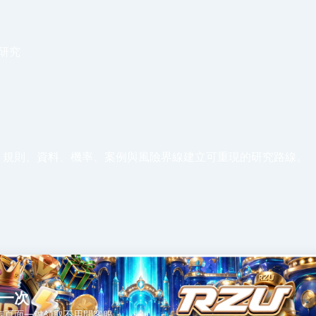
篇研究
、規則、資料、機率、案例與風險界線建立可重現的研究路線。
的
一次
惠頁面一鍵領取不用問客服。