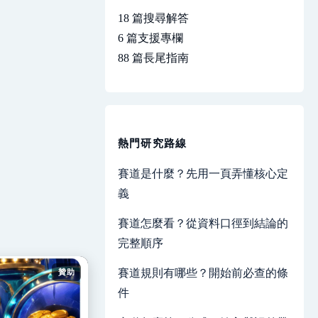
18 篇搜尋解答
6 篇支援專欄
88 篇長尾指南
熱門研究路線
賽道是什麼？先用一頁弄懂核心定
義
賽道怎麼看？從資料口徑到結論的
完整順序
賽道規則有哪些？開始前必查的條
贊助
件