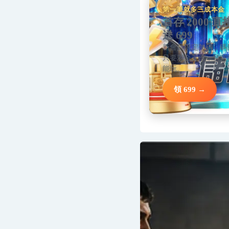
第一筆就多三成本金
首存 2000 直
送 699
新會員限定加碼，碼
只要彩金五倍，領完
能玩。
領 699 →