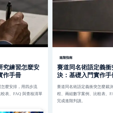
進階指南
研究練習怎麼安
賽道同名術語定義衝
實作手冊
決：基礎入門實作手
習怎麼安排，用四步流
賽道同名術語定義衝突怎麼裁
較表、FAQ 與查核清單
程、兩組數字案例、比較表、FA
完成進階判讀。