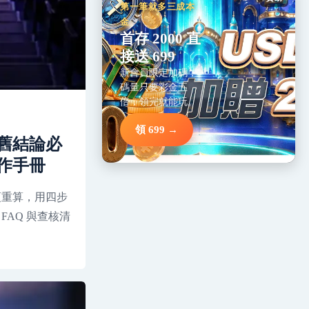
第一筆就多三成本
金
首存 2000 直
接送 699
新會員限定加碼，
碼量只要彩金五
倍，領完就能玩。
領 699 →
舊結論必
作手冊
須重算，用四步
AQ 與查核清