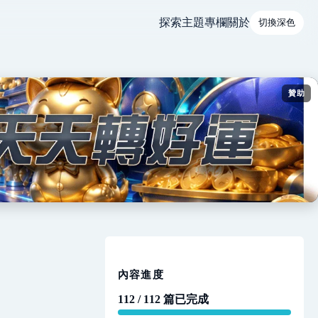
探索
主題
專欄
關於
切換深色
贊助
內容進度
112 / 112 篇已完成