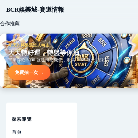
BCR娛樂城-賽道情報
合作推薦
今天的轉盤還沒人轉走
天天轉好運，轉盤等你抽
單筆存款 3000 就送轉盤機會，最高 2888 每天都能中。
免費抽一次 →
探索導覽
首頁