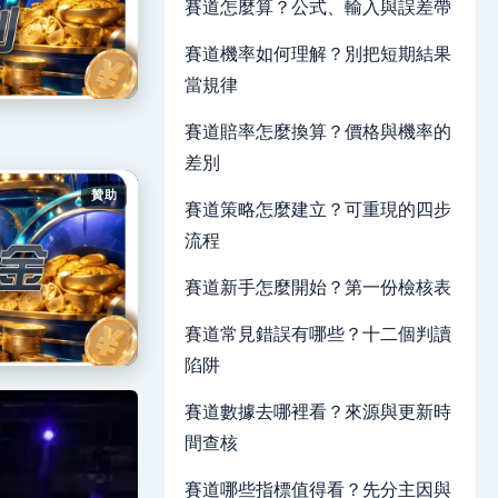
賽道怎麼算？公式、輸入與誤差帶
賽道機率如何理解？別把短期結果
當規律
賽道賠率怎麼換算？價格與機率的
差別
贊助
賽道策略怎麼建立？可重現的四步
流程
賽道新手怎麼開始？第一份檢核表
賽道常見錯誤有哪些？十二個判讀
陷阱
賽道數據去哪裡看？來源與更新時
間查核
賽道哪些指標值得看？先分主因與