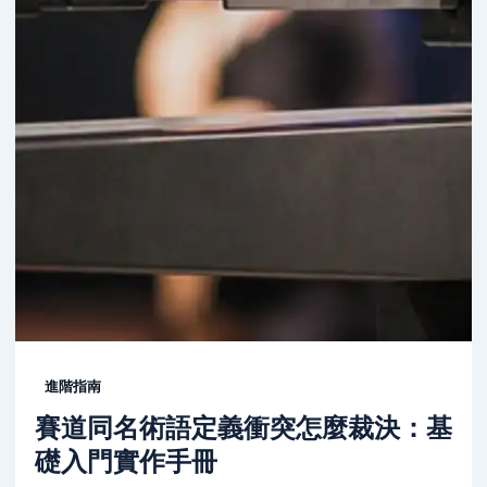
進階指南
賽道同名術語定義衝突怎麼裁決：基
礎入門實作手冊