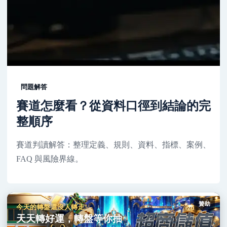
問題解答
賽道怎麼看？從資料口徑到結論的完
整順序
賽道判讀解答：整理定義、規則、資料、指標、案例、
FAQ 與風險界線。
贊助
今天的轉盤還沒人轉走
天天轉好運，轉盤等你抽