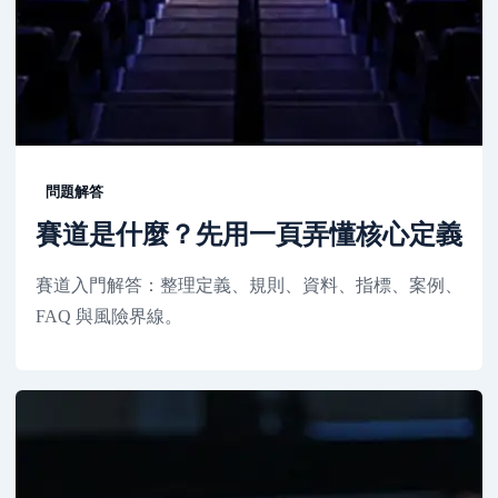
問題解答
賽道是什麼？先用一頁弄懂核心定義
賽道入門解答：整理定義、規則、資料、指標、案例、
FAQ 與風險界線。