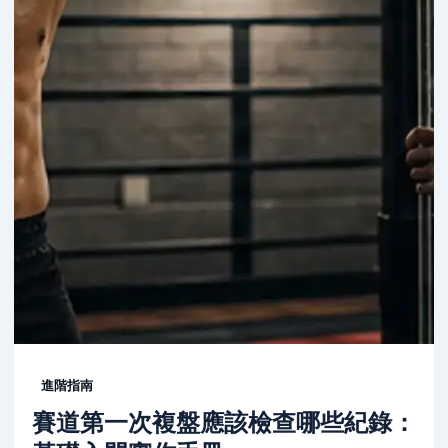
進階指南
賽道第一次複盤應該檢查哪些紀錄：