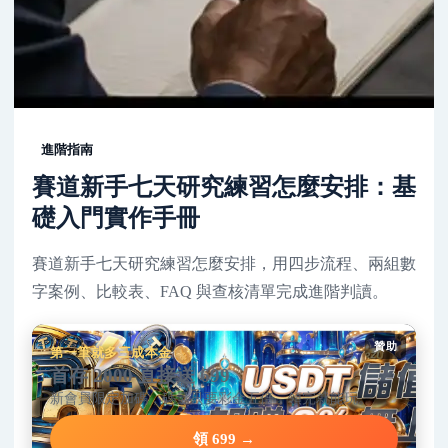
進階指南
賽道新手七天研究練習怎麼安排：基
礎入門實作手冊
賽道新手七天研究練習怎麼安排，用四步流程、兩組數
字案例、比較表、FAQ 與查核清單完成進階判讀。
贊助
第一筆就多三成本金
首存 2000 直接送 699
新會員限定加碼，碼量只要彩金五倍，領完就能玩。
領 699 →