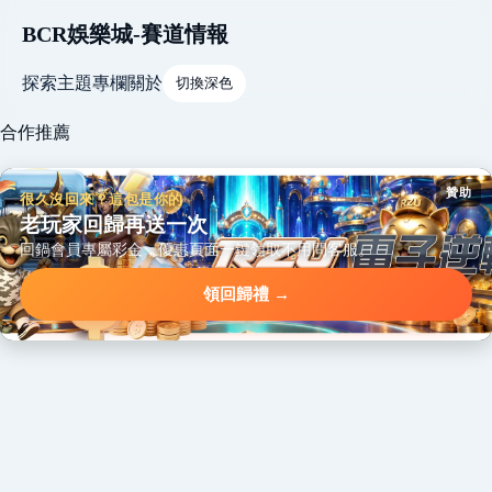
BCR娛樂城-賽道情報
探索
主題
專欄
關於
切換深色
合作推薦
贊助
很久沒回來？這包是你的
老玩家回歸再送一次
回鍋會員專屬彩金，優惠頁面一鍵領取不用問客服。
領回歸禮 →