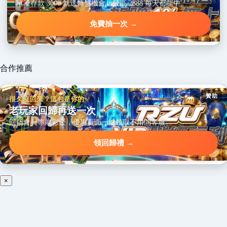
單筆存款 3000 就送轉盤機會，最高 2888 每天都能中。
免費抽一次 →
合作推薦
贊助
很久沒回來？這包是你的
老玩家回歸再送一次
回鍋會員專屬彩金，優惠頁面一鍵領取不用問客服。
領回歸禮 →
×