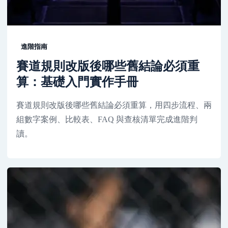
進階指南
賽道規則改版後哪些舊結論必須重
算：基礎入門實作手冊
賽道規則改版後哪些舊結論必須重算，用四步流程、兩
組數字案例、比較表、FAQ 與查核清單完成進階判
讀。