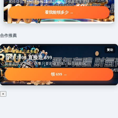
累積儲值達標自動解鎖對應彩金，階梯越高送越狠。
看我能領多少 →
合作推薦
贊助
第一筆就多三成本金
首存 2000 直接送 699
新會員限定加碼，碼量只要彩金五倍，領完就能玩。
領 699 →
×