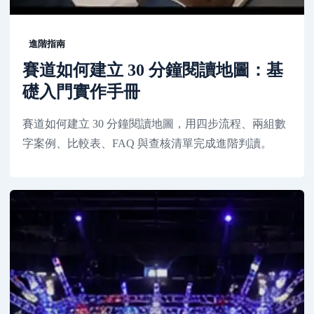
進階指南
賽道如何建立 30 分鐘閱讀地圖：基
礎入門實作手冊
賽道如何建立 30 分鐘閱讀地圖，用四步流程、兩組數
字案例、比較表、FAQ 與查核清單完成進階判讀。