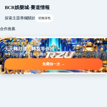
BCR娛樂城-賽道情報
探索
主題
專欄
關於
切換深色
合作推薦
贊助
今天的轉盤還沒人轉走
天天轉好運，轉盤等你抽
單筆存款 3000 就送轉盤機會，最高 2888 每天都能中。
免費抽一次 →