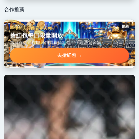
合作推薦
贊助
手慢的人只能看別人領
搶紅包每日限量開放
當日存款達標即可到首頁搶紅包，手速決定金額。
去搶紅包 →