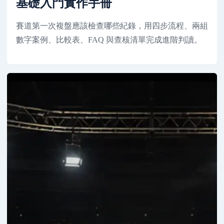
基礎入門實作手冊
賽道第一次複盤應該檢查哪些紀錄，用四步流程、兩組
數字案例、比較表、FAQ 與查核清單完成進階判讀。