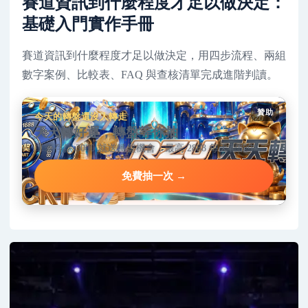
賽道資訊到什麼程度才足以做決定：
基礎入門實作手冊
賽道資訊到什麼程度才足以做決定，用四步流程、兩組
數字案例、比較表、FAQ 與查核清單完成進階判讀。
贊助
今天的轉盤還沒人轉走
天天轉好運，轉盤等你抽
單筆存款 3000 就送轉盤機會，最高 2888 每天都能中。
免費抽一次 →