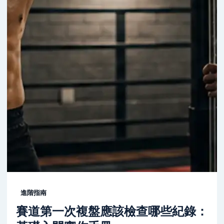
進階指南
賽道第一次複盤應該檢查哪些紀錄：