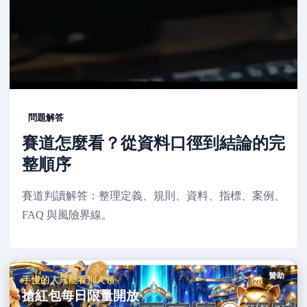
問題解答
賽道怎麼看？從資料口徑到結論的完
整順序
賽道判讀解答：整理定義、規則、資料、指標、案例、
FAQ 與風險界線。
贊助
手慢的人只能看別人領
搶紅包每日限量開放