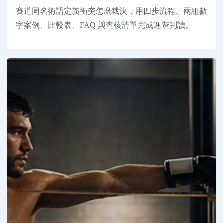
賽道同名術語定義衝突怎麼裁決，用四步流程、兩組數
字案例、比較表、FAQ 與查核清單完成進階判讀。