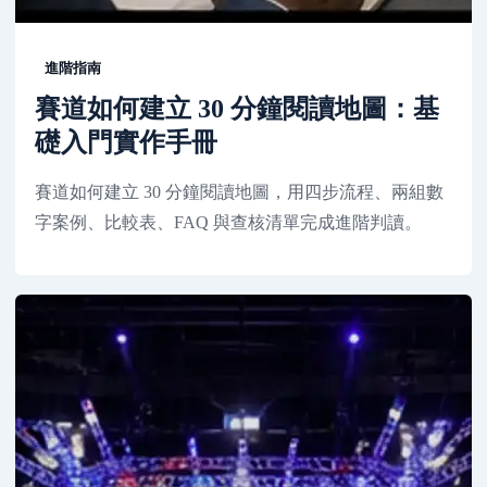
進階指南
賽道如何建立 30 分鐘閱讀地圖：基
礎入門實作手冊
賽道如何建立 30 分鐘閱讀地圖，用四步流程、兩組數
字案例、比較表、FAQ 與查核清單完成進階判讀。