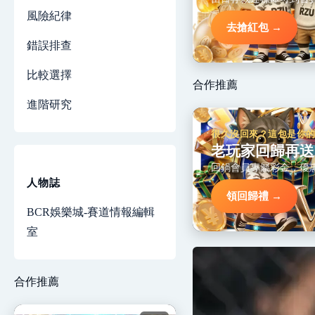
風險紀律
去搶紅包 →
錯誤排查
比較選擇
合作推薦
進階研究
很久沒回來？這包是你
老玩家回歸再送
回鍋會員專屬彩金，優
人物誌
領回歸禮 →
BCR娛樂城-賽道情報編輯
室
合作推薦