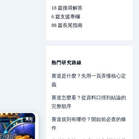
18 篇搜尋解答
6 篇支援專欄
88 篇長尾指南
熱門研究路線
賽道是什麼？先用一頁弄懂核心定
義
賽道怎麼看？從資料口徑到結論的
完整順序
賽道規則有哪些？開始前必查的條
贊助
件