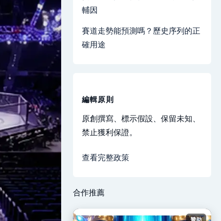
輔因
賽道走勢能預測嗎？歷史序列的正
確用途
編輯原則
原創撰寫、標示假設、保留未知、
禁止獲利保證。
查看完整政策
合作推薦
贊助