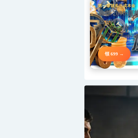
第一筆就多三成本金
首存 2000 直
送 699
新會員限定加碼，碼
只要彩金五倍，領完
能玩。
領 699 →