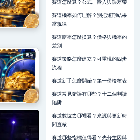
賽道怎麼算？公式、輸入與誤差帶
賽道機率如何理解？別把短期結果
當規律
賽道賠率怎麼換算？價格與機率的
差別
贊助
賽道策略怎麼建立？可重現的四步
流程
賽道新手怎麼開始？第一份檢核表
賽道常見錯誤有哪些？十二個判讀
陷阱
賽道數據去哪裡看？來源與更新時
間查核
賽道哪些指標值得看？先分主因與