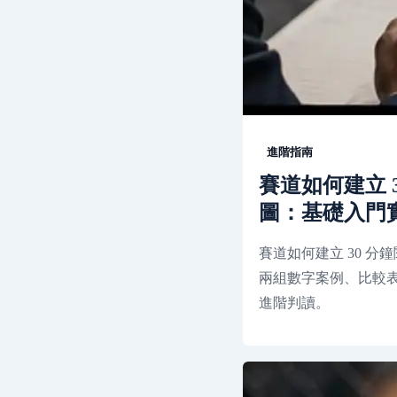
進階指南
賽道如何建立 
圖：基礎入門
賽道如何建立 30 
兩組數字案例、比較表
進階判讀。