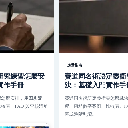
進階指南
研究練習怎麼安
賽道同名術語定義衝
實作手冊
決：基礎入門實作手
習怎麼安排，用四步流
賽道同名術語定義衝突怎麼裁
較表、FAQ 與查核清單
程、兩組數字案例、比較表、FA
完成進階判讀。