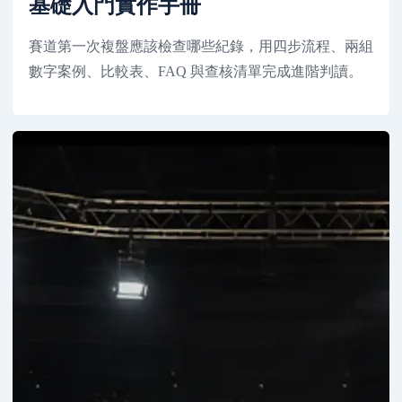
基礎入門實作手冊
賽道第一次複盤應該檢查哪些紀錄，用四步流程、兩組
數字案例、比較表、FAQ 與查核清單完成進階判讀。