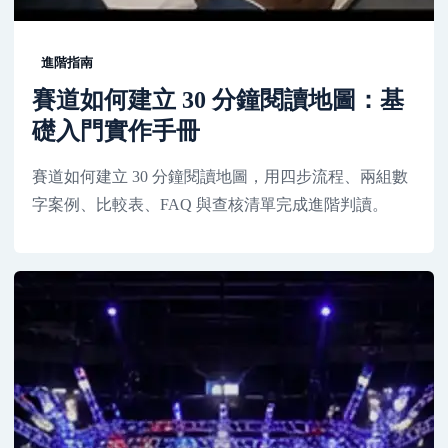
進階指南
賽道如何建立 30 分鐘閱讀地圖：基
礎入門實作手冊
賽道如何建立 30 分鐘閱讀地圖，用四步流程、兩組數
字案例、比較表、FAQ 與查核清單完成進階判讀。