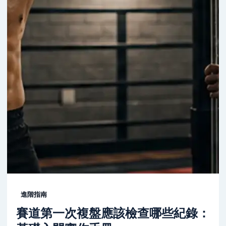
進階指南
賽道第一次複盤應該檢查哪些紀錄：