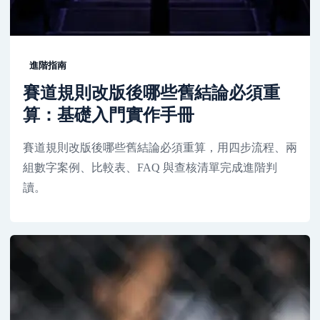
進階指南
賽道規則改版後哪些舊結論必須重
算：基礎入門實作手冊
賽道規則改版後哪些舊結論必須重算，用四步流程、兩
組數字案例、比較表、FAQ 與查核清單完成進階判
讀。