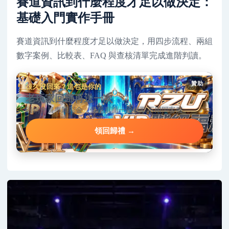
賽道資訊到什麼程度才足以做決定：
基礎入門實作手冊
賽道資訊到什麼程度才足以做決定，用四步流程、兩組
數字案例、比較表、FAQ 與查核清單完成進階判讀。
贊助
很久沒回來？這包是你的
老玩家回歸再送一次
回鍋會員專屬彩金，優惠頁面一鍵領取不用問客服。
領回歸禮 →