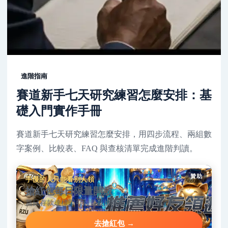
進階指南
賽道新手七天研究練習怎麼安排：基
礎入門實作手冊
賽道新手七天研究練習怎麼安排，用四步流程、兩組數
字案例、比較表、FAQ 與查核清單完成進階判讀。
贊助
手慢的人只能看別人領
搶紅包每日限量開放
當日存款達標即可到首頁搶紅包，手速決定金額。
去搶紅包 →