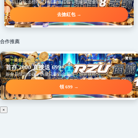
當日存款達標即可到首頁搶紅包，手速決定金額。
去搶紅包 →
合作推薦
贊助
第一筆就多三成本金
首存 2000 直接送 699
新會員限定加碼，碼量只要彩金五倍，領完就能玩。
領 699 →
×