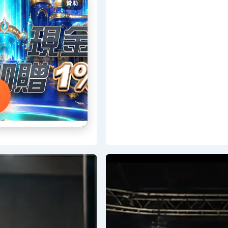
贊助
，
鎖
送