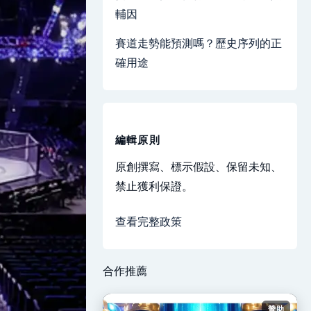
輔因
賽道走勢能預測嗎？歷史序列的正
確用途
編輯原則
原創撰寫、標示假設、保留未知、
禁止獲利保證。
查看完整政策
合作推薦
贊助