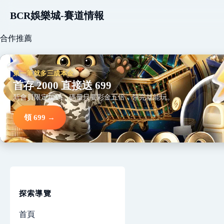
BCR娛樂城-賽道情報
合作推薦
第一筆就多三成本金
首存 2000 直接送 699
新會員限定加碼，碼量只要彩金五倍，領完就能玩。
領 699 →
探索導覽
首頁