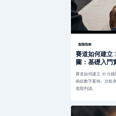
進階指南
賽道如何建立 
圖：基礎入門
賽道如何建立 30 
兩組數字案例、比較表
進階判讀。