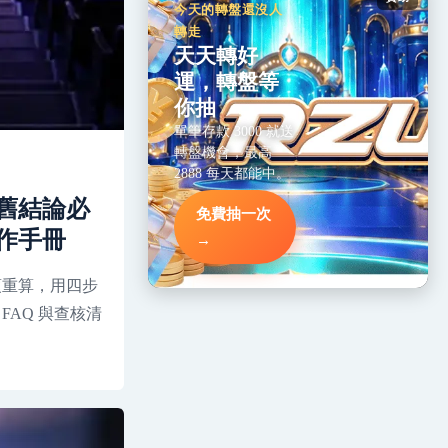
今天的轉盤還沒人
轉走
天天轉好
運，轉盤等
你抽
單筆存款 3000 就送
轉盤機會，最高
2888 每天都能中。
舊結論必
免費抽一次
作手冊
→
須重算，用四步
AQ 與查核清