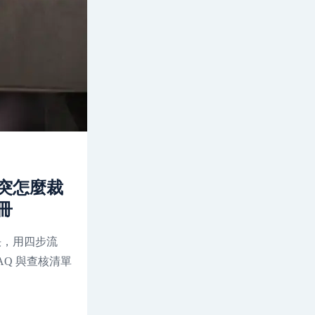
突怎麼裁
冊
決，用四步流
Q 與查核清單