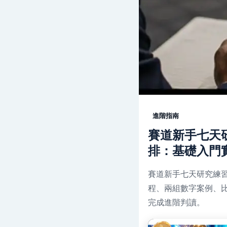
進階指南
賽道新手七天
排：基礎入門
賽道新手七天研究練
程、兩組數字案例、比
完成進階判讀。