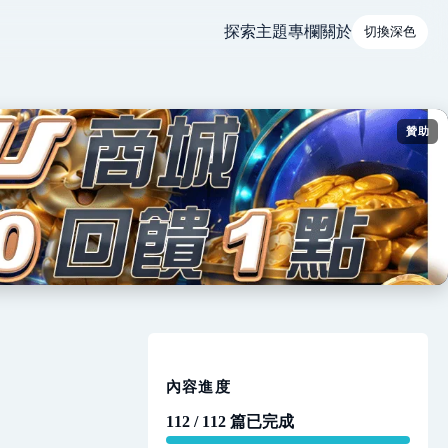
探索
主題
專欄
關於
切換深色
贊助
內容進度
112 / 112 篇已完成