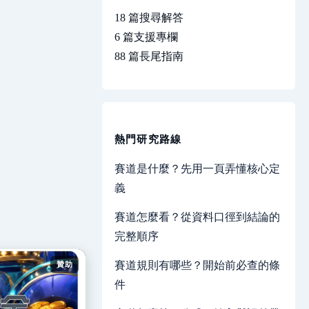
18 篇搜尋解答
6 篇支援專欄
88 篇長尾指南
熱門研究路線
賽道是什麼？先用一頁弄懂核心定
義
賽道怎麼看？從資料口徑到結論的
完整順序
賽道規則有哪些？開始前必查的條
贊助
件