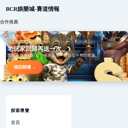
BCR娛樂城-賽道情報
合作推薦
很久沒回來？這包是你的
老玩家回歸再送一次
回鍋會員專屬彩金，優惠頁面一鍵領取不用問客服。
領回歸禮 →
探索導覽
首頁