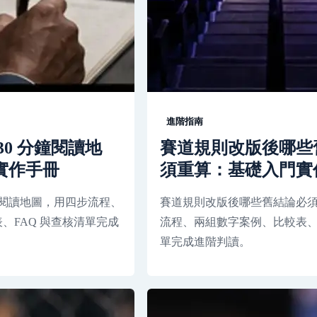
進階指南
30 分鐘閱讀地
賽道規則改版後哪些
實作手冊
須重算：基礎入門實
分鐘閱讀地圖，用四步流程、
賽道規則改版後哪些舊結論必
、FAQ 與查核清單完成
流程、兩組數字案例、比較表、F
單完成進階判讀。