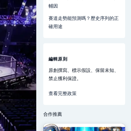
輔因
賽道走勢能預測嗎？歷史序列的正
確用途
編輯原則
原創撰寫、標示假設、保留未知、
禁止獲利保證。
查看完整政策
合作推薦
贊助