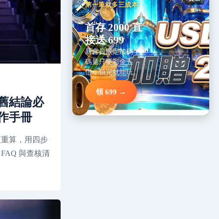
第一筆就多三成本
金
首存 2000 直
接送 699
新會員限定加碼，
碼量只要彩金五
倍，領完就能玩。
領 699 →
舊結論必
作手冊
須重算，用四步
AQ 與查核清