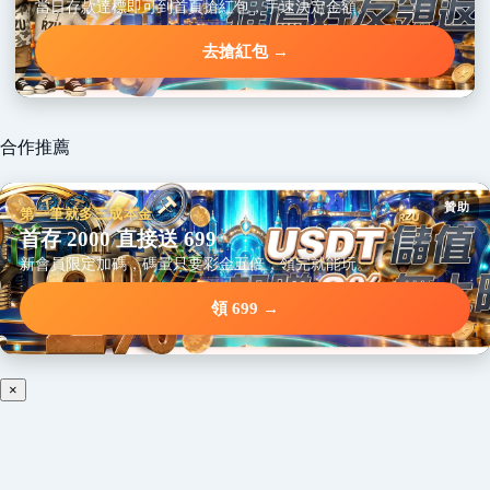
當日存款達標即可到首頁搶紅包，手速決定金額。
去搶紅包 →
合作推薦
贊助
第一筆就多三成本金
首存 2000 直接送 699
新會員限定加碼，碼量只要彩金五倍，領完就能玩。
領 699 →
×