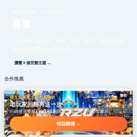
格鬥與賽道 · 112 篇研究
賽道
不靠口號，從定義、規則、資料、機率、案例與風險
界線建立可重現的研究路線。
瀏覽 8 個完整主題 →
合作推薦
贊助
很久沒回來？這包是你的
老玩家回歸再送一次
回鍋會員專屬彩金，優惠頁面一鍵領取不用問客服。
領回歸禮 →