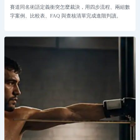
賽道同名術語定義衝突怎麼裁決，用四步流程、兩組數
字案例、比較表、FAQ 與查核清單完成進階判讀。