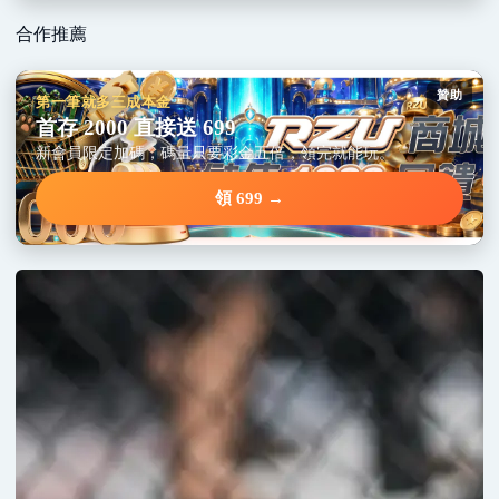
合作推薦
贊助
第一筆就多三成本金
首存 2000 直接送 699
新會員限定加碼，碼量只要彩金五倍，領完就能玩。
領 699 →