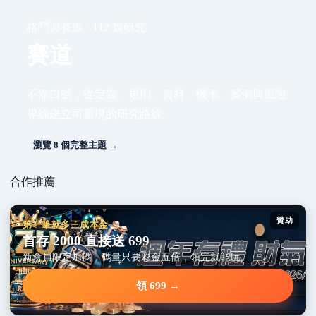
格鬥與賽道 · 112 篇研究
賽道
不靠口號，從定義、規則、資料、機率、案例與風險
界線建立可重現的研究路線。
瀏覽 8 個完整主題 →
合作推薦
贊助
第一筆就多三成本金
首存 2000 直接送 699
新會員限定加碼，碼量只要彩金五倍，領完就能玩。
領 699 →