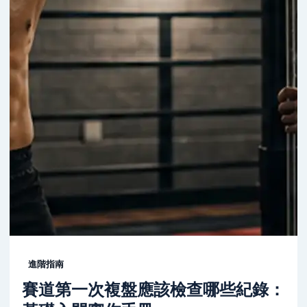
進階指南
賽道第一次複盤應該檢查哪些紀錄：