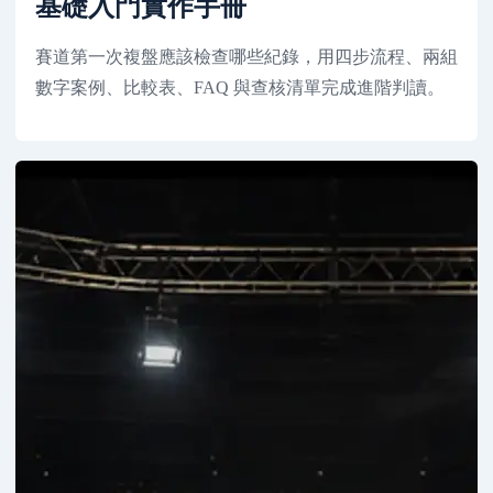
基礎入門實作手冊
賽道第一次複盤應該檢查哪些紀錄，用四步流程、兩組
數字案例、比較表、FAQ 與查核清單完成進階判讀。