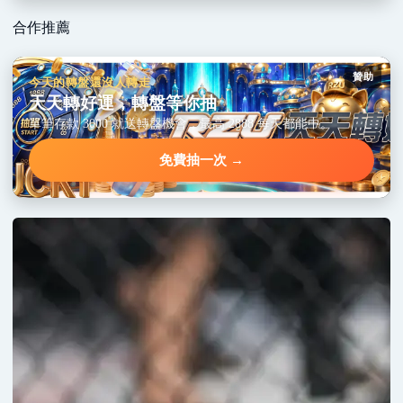
合作推薦
贊助
今天的轉盤還沒人轉走
天天轉好運，轉盤等你抽
單筆存款 3000 就送轉盤機會，最高 2888 每天都能中。
免費抽一次 →