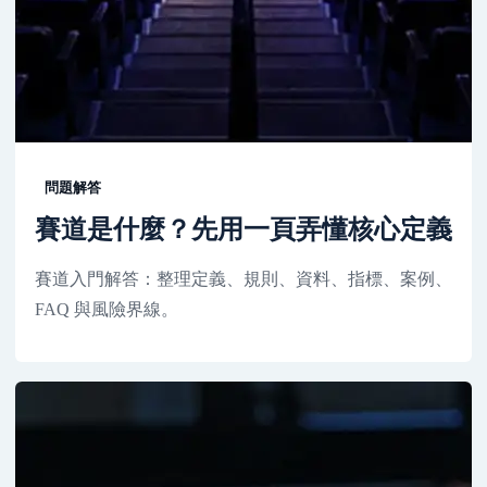
問題解答
賽道是什麼？先用一頁弄懂核心定義
賽道入門解答：整理定義、規則、資料、指標、案例、
FAQ 與風險界線。