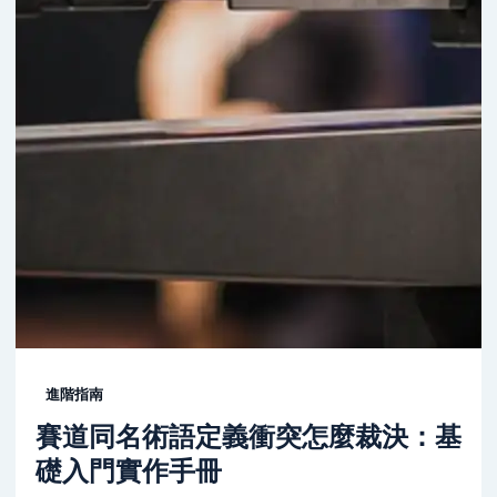
進階指南
賽道同名術語定義衝突怎麼裁決：基
礎入門實作手冊