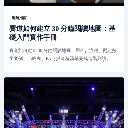
進階指南
賽道如何建立 30 分鐘閱讀地圖：基
礎入門實作手冊
賽道如何建立 30 分鐘閱讀地圖，用四步流程、兩組數
字案例、比較表、FAQ 與查核清單完成進階判讀。