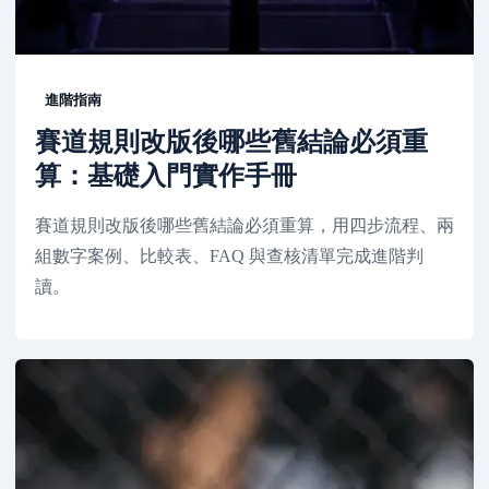
進階指南
賽道規則改版後哪些舊結論必須重
算：基礎入門實作手冊
賽道規則改版後哪些舊結論必須重算，用四步流程、兩
組數字案例、比較表、FAQ 與查核清單完成進階判
讀。