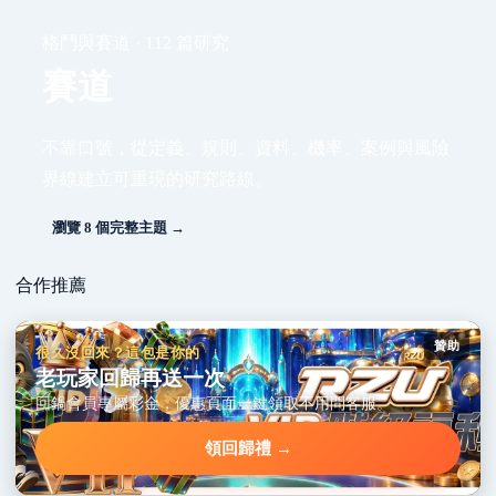
格鬥與賽道 · 112 篇研究
賽道
不靠口號，從定義、規則、資料、機率、案例與風險
界線建立可重現的研究路線。
瀏覽 8 個完整主題 →
合作推薦
贊助
很久沒回來？這包是你的
老玩家回歸再送一次
回鍋會員專屬彩金，優惠頁面一鍵領取不用問客服。
領回歸禮 →