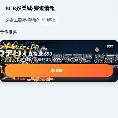
BCR娛樂城-賽道情報
探索
主題
專欄
關於
切換深色
合作推薦
贊助
第一筆就多三成本金
首存 2000 直接送 699
新會員限定加碼，碼量只要彩金五倍，領完就能玩。
領 699 →