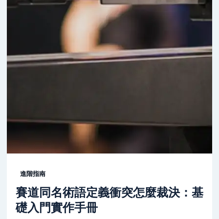
進階指南
賽道同名術語定義衝突怎麼裁決：基
礎入門實作手冊