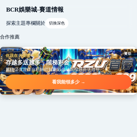
BCR娛樂城-賽道情報
探索
主題
專欄
關於
切換深色
合作推薦
贊助
你現在卡在哪一階？
存越多送越多，階梯彩金
累積儲值達標自動解鎖對應彩金，階梯越高送越狠。
看我能領多少 →