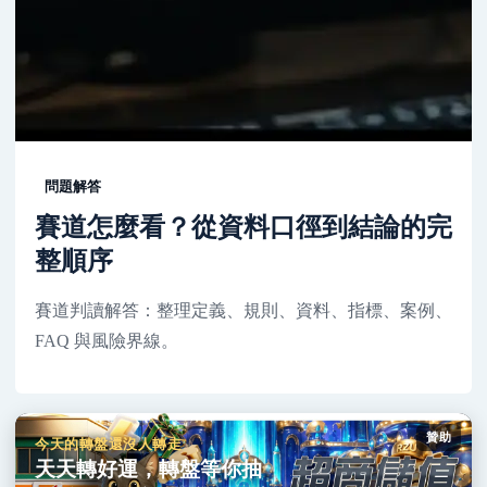
問題解答
賽道怎麼看？從資料口徑到結論的完
整順序
賽道判讀解答：整理定義、規則、資料、指標、案例、
FAQ 與風險界線。
贊助
今天的轉盤還沒人轉走
天天轉好運，轉盤等你抽