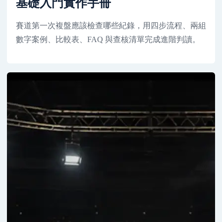
基礎入門實作手冊
賽道第一次複盤應該檢查哪些紀錄，用四步流程、兩組
數字案例、比較表、FAQ 與查核清單完成進階判讀。