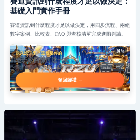
賽道資訊到什麼程度才足以做決定：
基礎入門實作手冊
賽道資訊到什麼程度才足以做決定，用四步流程、兩組
數字案例、比較表、FAQ 與查核清單完成進階判讀。
贊助
很久沒回來？這包是你的
老玩家回歸再送一次
回鍋會員專屬彩金，優惠頁面一鍵領取不用問客服。
領回歸禮 →