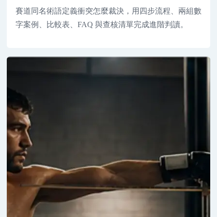
賽道同名術語定義衝突怎麼裁決，用四步流程、兩組數
字案例、比較表、FAQ 與查核清單完成進階判讀。