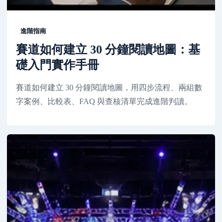
進階指南
賽道如何建立 30 分鐘閱讀地圖：基
礎入門實作手冊
賽道如何建立 30 分鐘閱讀地圖，用四步流程、兩組數
字案例、比較表、FAQ 與查核清單完成進階判讀。