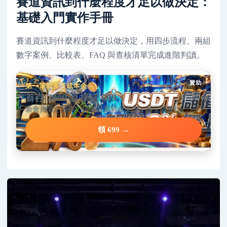
賽道資訊到什麼程度才足以做決定：
基礎入門實作手冊
賽道資訊到什麼程度才足以做決定，用四步流程、兩組
數字案例、比較表、FAQ 與查核清單完成進階判讀。
贊助
第一筆就多三成本金
首存 2000 直接送 699
新會員限定加碼，碼量只要彩金五倍，領完就能玩。
領 699 →