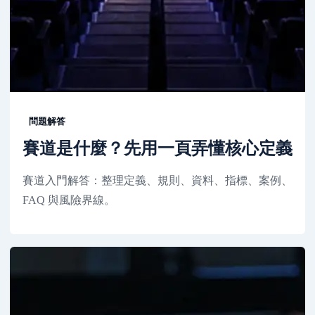
問題解答
賽道是什麼？先用一頁弄懂核心定義
賽道入門解答：整理定義、規則、資料、指標、案例、
FAQ 與風險界線。