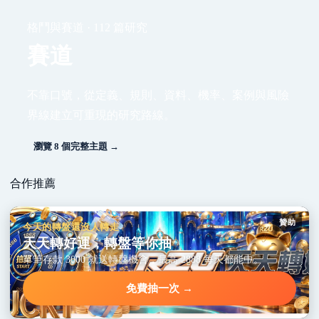
格鬥與賽道 · 112 篇研究
賽道
不靠口號，從定義、規則、資料、機率、案例與風險
界線建立可重現的研究路線。
瀏覽 8 個完整主題 →
合作推薦
贊助
今天的轉盤還沒人轉走
天天轉好運，轉盤等你抽
單筆存款 3000 就送轉盤機會，最高 2888 每天都能中。
免費抽一次 →