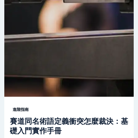
進階指南
賽道同名術語定義衝突怎麼裁決：基
礎入門實作手冊