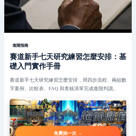
進階指南
賽道新手七天研究練習怎麼安排：基
礎入門實作手冊
賽道新手七天研究練習怎麼安排，用四步流程、兩組數
字案例、比較表、FAQ 與查核清單完成進階判讀。
贊助
今天的轉盤還沒人轉走
天天轉好運，轉盤等你抽
單筆存款 3000 就送轉盤機會，最高 2888 每天都能中。
免費抽一次 →