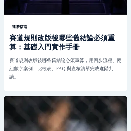
進階指南
賽道規則改版後哪些舊結論必須重
算：基礎入門實作手冊
賽道規則改版後哪些舊結論必須重算，用四步流程、兩
組數字案例、比較表、FAQ 與查核清單完成進階判
讀。