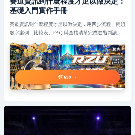
賽道資訊到什麼程度才足以做決定：
基礎入門實作手冊
賽道資訊到什麼程度才足以做決定，用四步流程、兩組
數字案例、比較表、FAQ 與查核清單完成進階判讀。
贊助
第一筆就多三成本金
首存 2000 直接送 699
新會員限定加碼，碼量只要彩金五倍，領完就能玩。
領 699 →