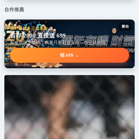
合作推薦
贊助
第一筆就多三成本金
首存 2000 直接送 699
新會員限定加碼，碼量只要彩金五倍，領完就能玩。
領 699 →