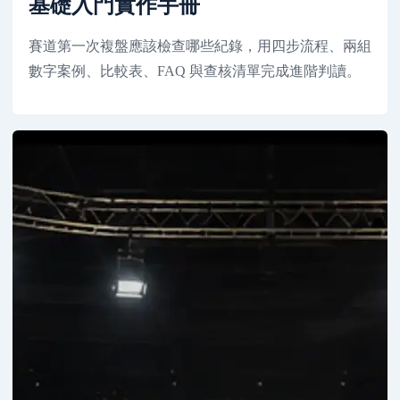
基礎入門實作手冊
賽道第一次複盤應該檢查哪些紀錄，用四步流程、兩組
數字案例、比較表、FAQ 與查核清單完成進階判讀。