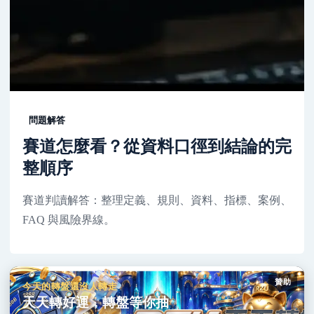
問題解答
賽道怎麼看？從資料口徑到結論的完
整順序
賽道判讀解答：整理定義、規則、資料、指標、案例、
FAQ 與風險界線。
贊助
今天的轉盤還沒人轉走
天天轉好運，轉盤等你抽