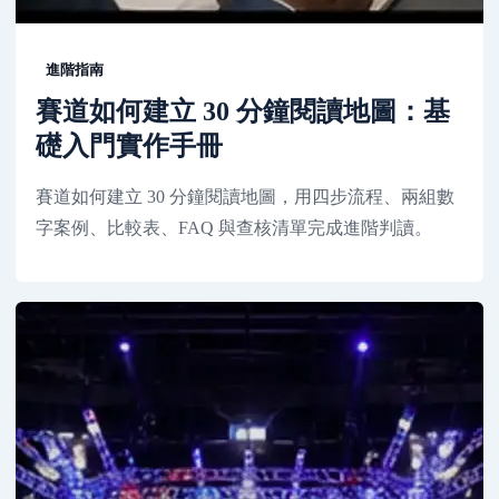
進階指南
賽道如何建立 30 分鐘閱讀地圖：基
礎入門實作手冊
賽道如何建立 30 分鐘閱讀地圖，用四步流程、兩組數
字案例、比較表、FAQ 與查核清單完成進階判讀。