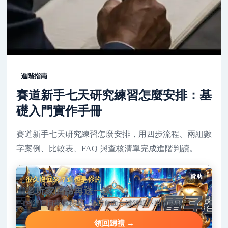
進階指南
賽道新手七天研究練習怎麼安排：基
礎入門實作手冊
賽道新手七天研究練習怎麼安排，用四步流程、兩組數
字案例、比較表、FAQ 與查核清單完成進階判讀。
贊助
很久沒回來？這包是你的
老玩家回歸再送一次
回鍋會員專屬彩金，優惠頁面一鍵領取不用問客服。
領回歸禮 →