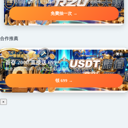
單筆存款 3000 就送轉盤機會，最高 2888 每天都能中。
免費抽一次 →
合作推薦
贊助
第一筆就多三成本金
首存 2000 直接送 699
新會員限定加碼，碼量只要彩金五倍，領完就能玩。
領 699 →
×