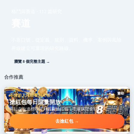
格鬥與賽道 · 112 篇研究
賽道
不靠口號，從定義、規則、資料、機率、案例與風險
界線建立可重現的研究路線。
瀏覽 8 個完整主題 →
合作推薦
贊助
手慢的人只能看別人領
搶紅包每日限量開放
當日存款達標即可到首頁搶紅包，手速決定金額。
去搶紅包 →