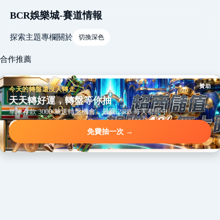
BCR娛樂城-賽道情報
探索
主題
專欄
關於
切換深色
合作推薦
贊助
今天的轉盤還沒人轉走
天天轉好運，轉盤等你抽
單筆存款 3000 就送轉盤機會，最高 2888 每天都能中。
免費抽一次 →