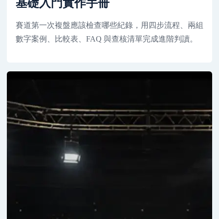
基礎入門實作手冊
賽道第一次複盤應該檢查哪些紀錄，用四步流程、兩組
數字案例、比較表、FAQ 與查核清單完成進階判讀。