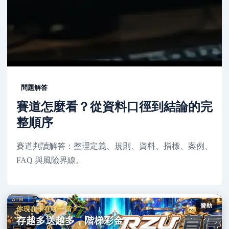
問題解答
賽道怎麼看？從資料口徑到結論的完
整順序
賽道判讀解答：整理定義、規則、資料、指標、案例、
FAQ 與風險界線。
贊助
你現在卡在哪一階？
存越多送越多，階梯彩金