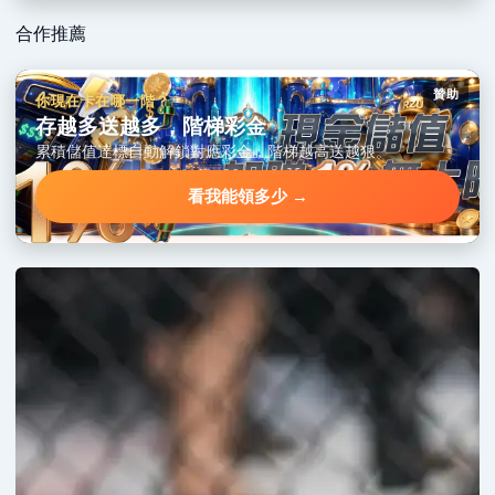
合作推薦
贊助
你現在卡在哪一階？
存越多送越多，階梯彩金
累積儲值達標自動解鎖對應彩金，階梯越高送越狠。
看我能領多少 →