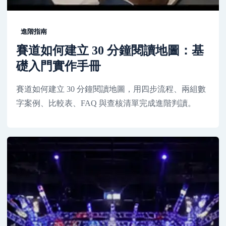
進階指南
賽道如何建立 30 分鐘閱讀地圖：基
礎入門實作手冊
賽道如何建立 30 分鐘閱讀地圖，用四步流程、兩組數
字案例、比較表、FAQ 與查核清單完成進階判讀。