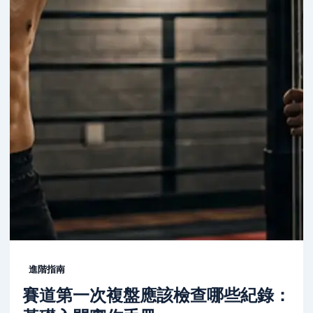
進階指南
賽道第一次複盤應該檢查哪些紀錄：