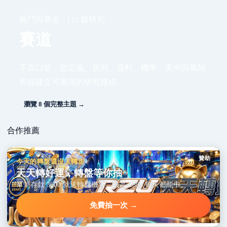
格鬥與賽道 · 112 篇研究
賽道
不靠口號，從定義、規則、資料、機率、案例與風險
界線建立可重現的研究路線。
瀏覽 8 個完整主題 →
合作推薦
贊助
今天的轉盤還沒人轉走
天天轉好運，轉盤等你抽
單筆存款 3000 就送轉盤機會，最高 2888 每天都能中。
免費抽一次 →