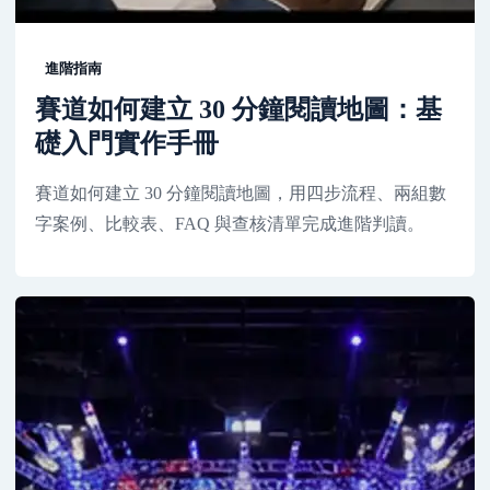
進階指南
賽道如何建立 30 分鐘閱讀地圖：基
礎入門實作手冊
賽道如何建立 30 分鐘閱讀地圖，用四步流程、兩組數
字案例、比較表、FAQ 與查核清單完成進階判讀。