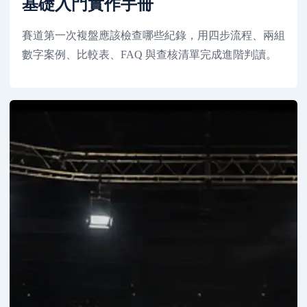
基礎入門實作手冊
賽道第一次複盤應該檢查哪些紀錄，用四步流程、兩組
數字案例、比較表、FAQ 與查核清單完成進階判讀。