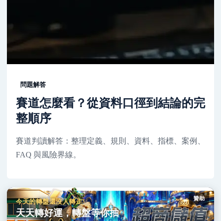
問題解答
賽道怎麼看？從資料口徑到結論的完
整順序
賽道判讀解答：整理定義、規則、資料、指標、案例、
FAQ 與風險界線。
贊助
今天的轉盤還沒人轉走
天天轉好運，轉盤等你抽