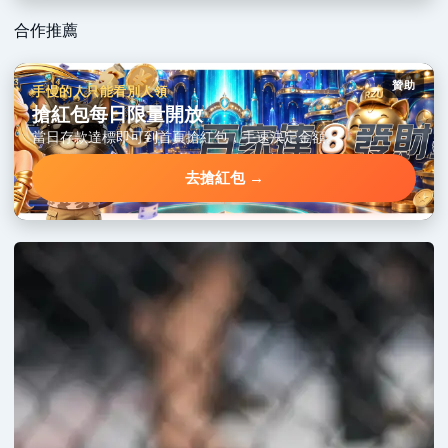
合作推薦
贊助
手慢的人只能看別人領
搶紅包每日限量開放
當日存款達標即可到首頁搶紅包，手速決定金額。
去搶紅包 →