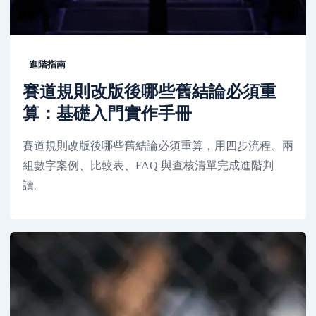
進階指南
賽道規則改版後哪些舊結論必須重
算：基礎入門實作手冊
賽道規則改版後哪些舊結論必須重算，用四步流程、兩
組數字案例、比較表、FAQ 與查核清單完成進階判
讀。