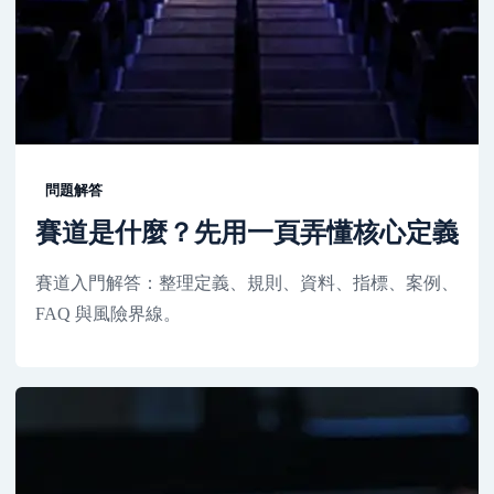
問題解答
賽道是什麼？先用一頁弄懂核心定義
賽道入門解答：整理定義、規則、資料、指標、案例、
FAQ 與風險界線。