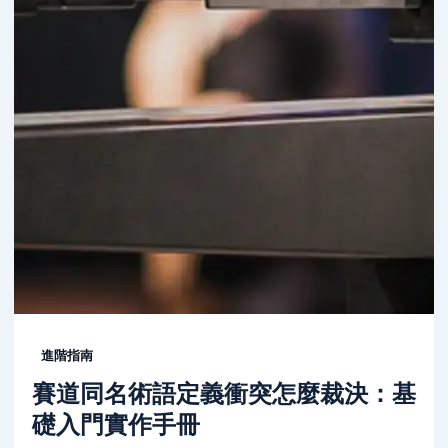
進階指南
賽道同名術語定義衝突怎麼裁決：基
礎入門實作手冊