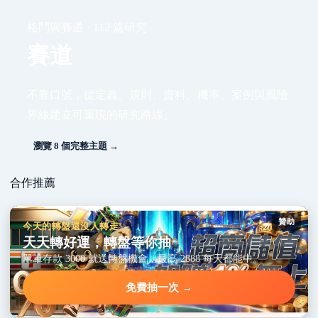
格鬥與賽道 · 112 篇研究
賽道
不靠口號，從定義、規則、資料、機率、案例與風險
界線建立可重現的研究路線。
瀏覽 8 個完整主題 →
合作推薦
贊助
今天的轉盤還沒人轉走
天天轉好運，轉盤等你抽
單筆存款 3000 就送轉盤機會，最高 2888 每天都能中。
免費抽一次 →