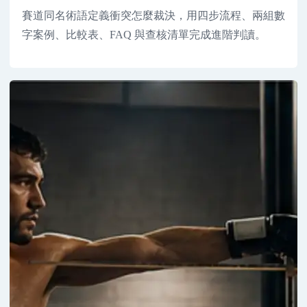
賽道同名術語定義衝突怎麼裁決，用四步流程、兩組數
字案例、比較表、FAQ 與查核清單完成進階判讀。