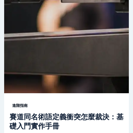
進階指南
賽道同名術語定義衝突怎麼裁決：基
礎入門實作手冊