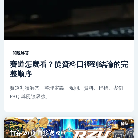
問題解答
賽道怎麼看？從資料口徑到結論的完
整順序
賽道判讀解答：整理定義、規則、資料、指標、案例、
FAQ 與風險界線。
贊助
第一筆就多三成本金
首存 2000 直接送 699