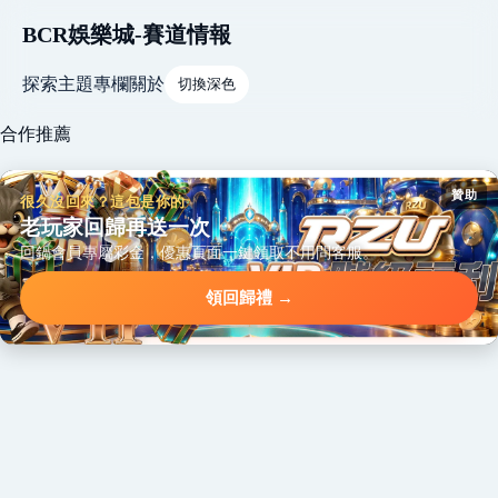
BCR娛樂城-賽道情報
探索
主題
專欄
關於
切換深色
合作推薦
贊助
很久沒回來？這包是你的
老玩家回歸再送一次
回鍋會員專屬彩金，優惠頁面一鍵領取不用問客服。
領回歸禮 →