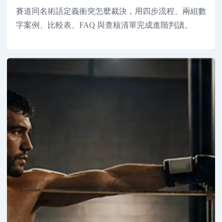
賽道同名術語定義衝突怎麼裁決，用四步流程、兩組數
字案例、比較表、FAQ 與查核清單完成進階判讀。