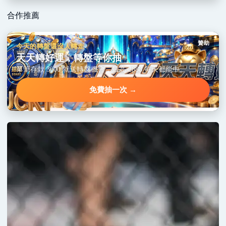
合作推薦
贊助
今天的轉盤還沒人轉走
天天轉好運，轉盤等你抽
單筆存款 3000 就送轉盤機會，最高 2888 每天都能中。
免費抽一次 →