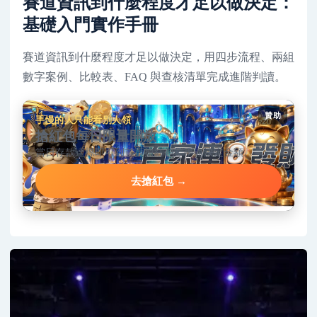
賽道資訊到什麼程度才足以做決定：
基礎入門實作手冊
賽道資訊到什麼程度才足以做決定，用四步流程、兩組
數字案例、比較表、FAQ 與查核清單完成進階判讀。
贊助
手慢的人只能看別人領
搶紅包每日限量開放
當日存款達標即可到首頁搶紅包，手速決定金額。
去搶紅包 →