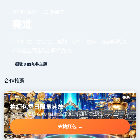
格鬥與賽道 · 112 篇研究
賽道
不靠口號，從定義、規則、資料、機率、案例與風險
界線建立可重現的研究路線。
瀏覽 8 個完整主題 →
合作推薦
贊助
手慢的人只能看別人領
搶紅包每日限量開放
當日存款達標即可到首頁搶紅包，手速決定金額。
去搶紅包 →