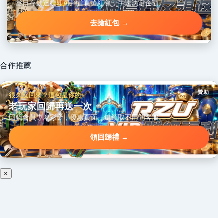
當日存款達標即可到首頁搶紅包，手速決定金額。
去搶紅包 →
合作推薦
贊助
很久沒回來？這包是你的
老玩家回歸再送一次
回鍋會員專屬彩金，優惠頁面一鍵領取不用問客服。
領回歸禮 →
×