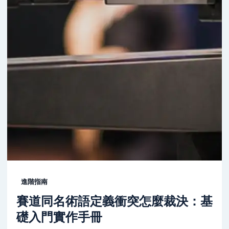
進階指南
賽道同名術語定義衝突怎麼裁決：基
礎入門實作手冊