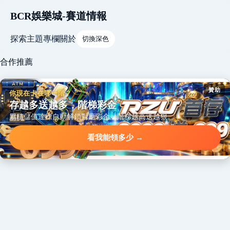
BCR娛樂城-賽道情報
探索
主題
專欄
關於
切換深色
合作推薦
贊助
你現在卡在哪一階？
存越多送越多，階梯彩金
累積儲值達標自動解鎖對應彩金，階梯越高送越狠。
看我能領多少 →