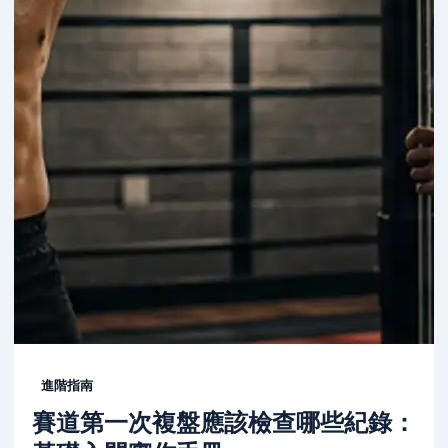
進階指南
賽道第一次複盤應該檢查哪些紀錄：