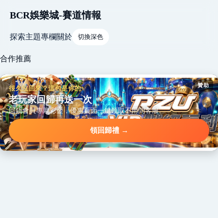
BCR娛樂城-賽道情報
探索
主題
專欄
關於
切換深色
合作推薦
贊助
很久沒回來？這包是你的
老玩家回歸再送一次
回鍋會員專屬彩金，優惠頁面一鍵領取不用問客服。
領回歸禮 →