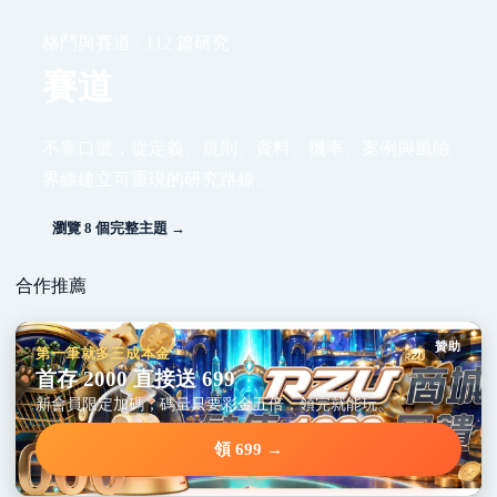
格鬥與賽道 · 112 篇研究
賽道
不靠口號，從定義、規則、資料、機率、案例與風險
界線建立可重現的研究路線。
瀏覽 8 個完整主題 →
合作推薦
贊助
第一筆就多三成本金
首存 2000 直接送 699
新會員限定加碼，碼量只要彩金五倍，領完就能玩。
領 699 →