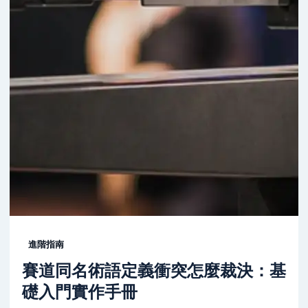
進階指南
賽道同名術語定義衝突怎麼裁決：基
礎入門實作手冊