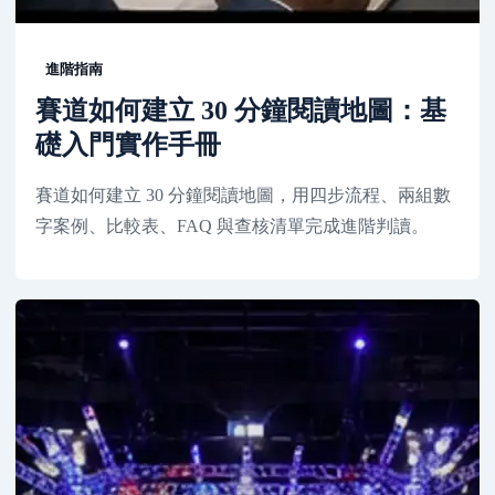
進階指南
賽道如何建立 30 分鐘閱讀地圖：基
礎入門實作手冊
賽道如何建立 30 分鐘閱讀地圖，用四步流程、兩組數
字案例、比較表、FAQ 與查核清單完成進階判讀。