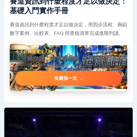
賽道資訊到什麼程度才足以做決定：
基礎入門實作手冊
賽道資訊到什麼程度才足以做決定，用四步流程、兩組
數字案例、比較表、FAQ 與查核清單完成進階判讀。
贊助
今天的轉盤還沒人轉走
天天轉好運，轉盤等你抽
單筆存款 3000 就送轉盤機會，最高 2888 每天都能中。
免費抽一次 →