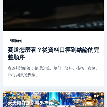
問題解答
賽道怎麼看？從資料口徑到結論的完
整順序
賽道判讀解答：整理定義、規則、資料、指標、案例、
FAQ 與風險界線。
贊助
今天的轉盤還沒人轉走
天天轉好運，轉盤等你抽