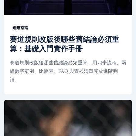
進階指南
賽道規則改版後哪些舊結論必須重
算：基礎入門實作手冊
賽道規則改版後哪些舊結論必須重算，用四步流程、兩
組數字案例、比較表、FAQ 與查核清單完成進階判
讀。