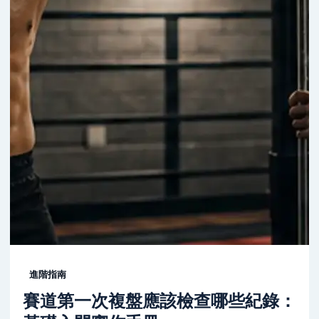
進階指南
賽道第一次複盤應該檢查哪些紀錄：