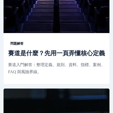
問題解答
賽道是什麼？先用一頁弄懂核心定義
賽道入門解答：整理定義、規則、資料、指標、案例、
FAQ 與風險界線。