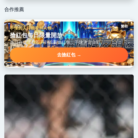
合作推薦
贊助
手慢的人只能看別人領
搶紅包每日限量開放
當日存款達標即可到首頁搶紅包，手速決定金額。
去搶紅包 →