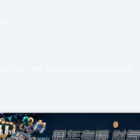
篇研究
、規則、資料、機率、案例與風險界線建立可重現的研究路線。
 699
只要彩金五倍，領完就能玩。