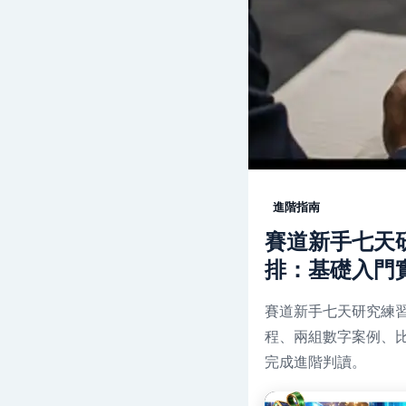
進階指南
賽道新手七天
排：基礎入門
賽道新手七天研究練
程、兩組數字案例、比
完成進階判讀。