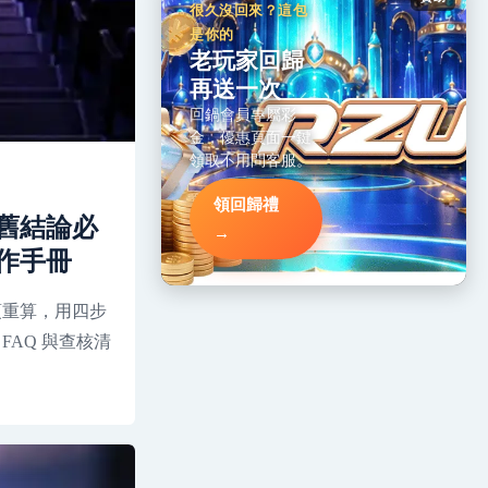
很久沒回來？這包
是你的
老玩家回歸
再送一次
回鍋會員專屬彩
金，優惠頁面一鍵
領取不用問客服。
領回歸禮
舊結論必
→
作手冊
須重算，用四步
AQ 與查核清