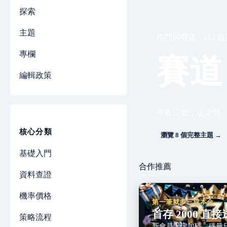
探索
主題
格鬥與賽道 · 112 
專欄
賽道
編輯政策
不靠口號，從定義
核心分類
瀏覽 8 個完整主題 →
基礎入門
合作推薦
資料查證
機率價格
第一筆就多三成本金
首存 2000 直接送
策略流程
新會員限定加碼，碼量