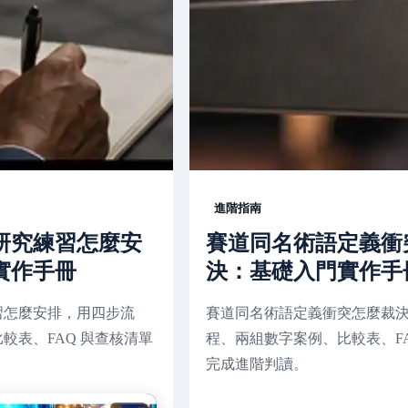
進階指南
研究練習怎麼安
賽道同名術語定義衝
實作手冊
決：基礎入門實作手
習怎麼安排，用四步流
賽道同名術語定義衝突怎麼裁
較表、FAQ 與查核清單
程、兩組數字案例、比較表、FA
完成進階判讀。