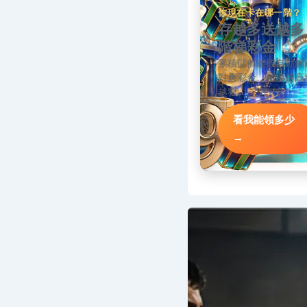
你現在卡在哪一階？
存越多送越多
階梯彩金
累積儲值達標自動解
對應彩金，階梯越高
越狠。
看我能領多少
→