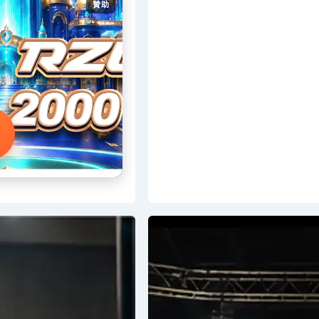
贊助
，
鎖
送