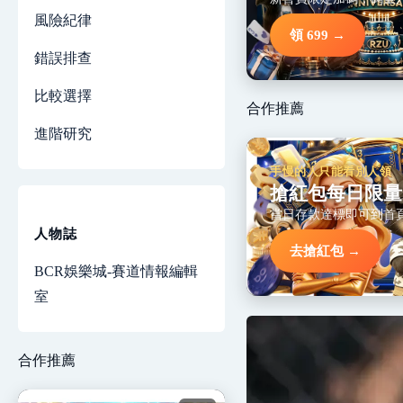
風險紀律
領 699 →
錯誤排查
比較選擇
合作推薦
進階研究
手慢的人只能看別人領
搶紅包每日限量
當日存款達標即可到首
人物誌
去搶紅包 →
BCR娛樂城-賽道情報編輯
室
合作推薦