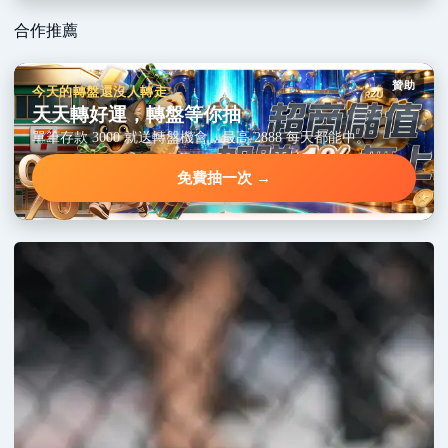
合作推薦
贊助
今天的轉盤還沒人轉走
天天轉好運，轉盤等你抽
單筆存款 3000 就送轉盤機會，最高 2888 每天都能中。
免費抽一次 →