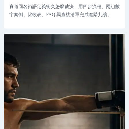
賽道同名術語定義衝突怎麼裁決，用四步流程、兩組數
字案例、比較表、FAQ 與查核清單完成進階判讀。