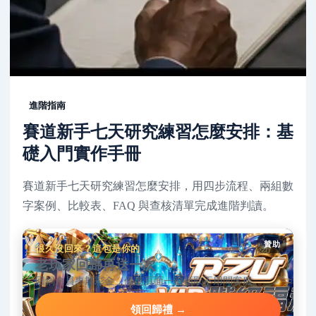
進階指南
賽道新手七天研究練習怎麼安排：基
礎入門實作手冊
賽道新手七天研究練習怎麼安排，用四步流程、兩組數
字案例、比較表、FAQ 與查核清單完成進階判讀。
贊助
很久沒回來？這包是你的
老玩家回歸再送一次
回鍋會員專屬彩金，優惠頁面一鍵領取不用問客服。
領回歸禮 →