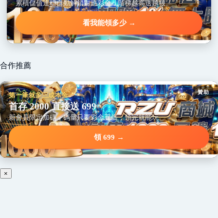
累積儲值達標自動解鎖對應彩金，階梯越高送越狠。
看我能領多少 →
合作推薦
贊助
第一筆就多三成本金
首存 2000 直接送 699
新會員限定加碼，碼量只要彩金五倍，領完就能玩。
領 699 →
×