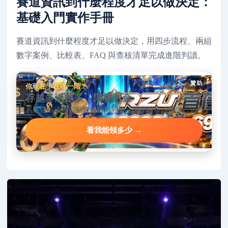
賽道資訊到什麼程度才足以做決定：
基礎入門實作手冊
賽道資訊到什麼程度才足以做決定，用四步流程、兩組
數字案例、比較表、FAQ 與查核清單完成進階判讀。
贊助
你現在卡在哪一階？
存越多送越多，階梯彩金
累積儲值達標自動解鎖對應彩金，階梯越高送越狠。
看我能領多少 →