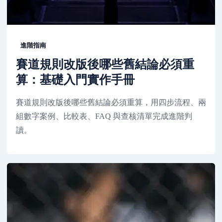
進階指南
賽道規則改版後哪些舊結論必須重
算：基礎入門實作手冊
賽道規則改版後哪些舊結論必須重算，用四步流程、兩
組數字案例、比較表、FAQ 與查核清單完成進階判
讀。